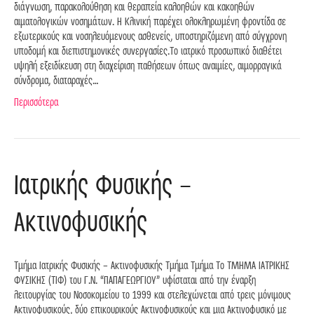
διάγνωση, παρακολούθηση και θεραπεία καλοηθών και κακοηθών
αιματολογικών νοσημάτων. Η Κλινική παρέχει ολοκληρωμένη φροντίδα σε
εξωτερικούς και νοσηλευόμενους ασθενείς, υποστηριζόμενη από σύγχρονη
υποδομή και διεπιστημονικές συνεργασίες.Το ιατρικό προσωπικό διαθέτει
υψηλή εξειδίκευση στη διαχείριση παθήσεων όπως αναιμίες, αιμορραγικά
σύνδρομα, διαταραχές…
Περισσότερα
Ιατρικής Φυσικής –
Ακτινοφυσικής
Τμήμα Ιατρικής Φυσικής – Ακτινοφυσικής Τμήμα Τμήμα Το ΤΜΗΜΑ ΙΑΤΡΙΚΗΣ
ΦΥΣΙΚΗΣ (ΤΙΦ) του Γ.Ν. “ΠΑΠΑΓΕΩΡΓΙΟΥ” υφίσταται από την έναρξη
λειτουργίας του Νοσοκομείου το 1999 και στελεχώνεται από τρεις μόνιμους
Ακτινοφυσικούς, δύο επικουρικούς Ακτινοφυσικούς και μια Ακτινοφυσικό με