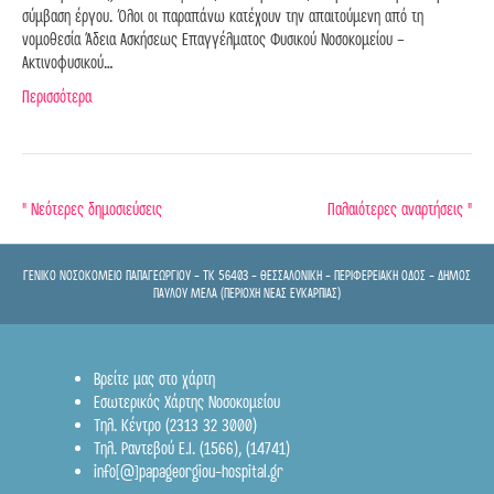
σύμβαση έργου. Όλοι οι παραπάνω κατέχουν την απαιτούμενη από τη
νομοθεσία Άδεια Ασκήσεως Επαγγέλματος Φυσικού Νοσοκομείου –
Ακτινοφυσικού…
Περισσότερα
" Νεότερες δημοσιεύσεις
Παλαιότερες αναρτήσεις "
ΓΕΝΙΚΟ ΝΟΣΟΚΟΜΕΙΟ ΠΑΠΑΓΕΩΡΓΙΟΥ - TK 56403 - ΘΕΣΣΑΛΟΝΙΚΗ - ΠΕΡΙΦΕΡΕΙΑΚΗ ΟΔΟΣ - ΔΗΜΟΣ
ΠΑΥΛΟΥ ΜΕΛΑ (ΠΕΡΙΟΧΗ ΝΕΑΣ ΕΥΚΑΡΠΙΑΣ)
Βρείτε μας στο χάρτη
Εσωτερικός Χάρτης Νοσοκομείου
Τηλ. Κέντρο (2313 32 3000)
Τηλ. Ραντεβού Ε.Ι.
(1566)
,
(14741)
info[@]papageorgiou-hospital.gr