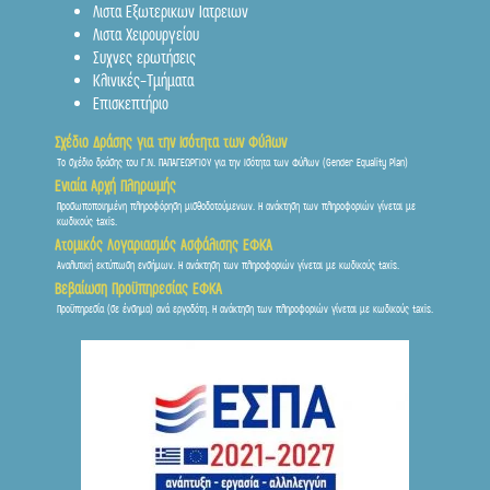
Λιστα Εξωτερικων Ιατρειων
Λιστα Χειρουργείου
Συχνες ερωτήσεις
Κλινικές-Τμήματα
Επισκεπτήριο
Σχέδιο Δράσης για την Ισότητα των Φύλων
Το σχέδιο δράσης του Γ.Ν. ΠΑΠΑΓΕΩΡΓΙΟΥ για την Ισότητα των Φύλων (Gender Equality Plan)
Ενιαία Αρχή Πληρωμής
Προσωποποιημένη πληροφόρηση μισθοδοτούμενων. Η ανάκτηση των πληροφοριών γίνεται με
κωδικούς taxis.
Ατομικός Λογαριασμός Ασφάλισης ΕΦΚΑ
Αναλυτική εκτύπωση ενσήμων. Η ανάκτηση των πληροφοριών γίνεται με κωδικούς taxis.
Βεβαίωση Προϋπηρεσίας ΕΦΚΑ
Προϋπηρεσία (σε ένσημα) ανά εργοδότη. Η ανάκτηση των πληροφοριών γίνεται με κωδικούς taxis.
Frontis
● Online