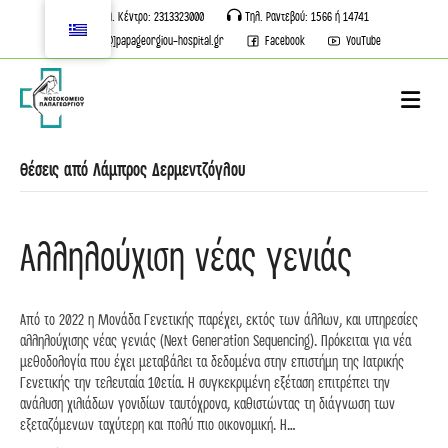
Τηλ. Κέντρο: 2313323000
Τηλ. Ραντεβού: 1566 ή 14741
info[@]papageorgiou-hospital.gr
Facebook
YouTube
M
Θέσεις από Λάμπρος Δερμεντζόγλου
Αλληλούχιση νέας γενιάς
Από το 2022 η Μονάδα Γενετικής παρέχει, εκτός των άλλων, και υπηρεσίες
αλληλούχισης νέας γενιάς (Next Generation Sequencing). Πρόκειται για νέα
μεθοδολογία που έχει μεταβάλει τα δεδομένα στην επιστήμη της Ιατρικής
Γενετικής την τελευταία 10ετία. Η συγκεκριμένη εξέταση επιτρέπει την
ανάλυση χιλιάδων γονιδίων ταυτόχρονα, καθιστώντας τη διάγνωση των
εξεταζόμενων ταχύτερη και πολύ πιο οικονομική. Η…