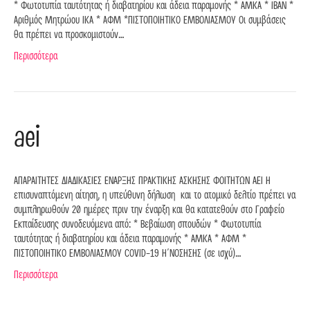
* Φωτοτυπία ταυτότητας ή διαβατηρίου και άδεια παραμονής * ΑΜΚΑ * ΙΒΑΝ *
Αριθμός Μητρώου ΙΚΑ * ΑΦΜ *ΠΙΣΤΟΠΟΙΗΤΙΚΟ ΕΜΒΟΛΙΑΣΜΟΥ Οι συμβάσεις
θα πρέπει να προσκομιστούν…
Περισσότερα
aei
AΠΑΡΑΙΤΗΤΕΣ ΔΙΑΔΙΚΑΣΙΕΣ ΕΝΑΡΞΗΣ ΠΡΑΚΤΙΚΗΣ ΑΣΚΗΣΗΣ ΦΟΙΤΗΤΩΝ ΑΕΙ Η
επισυναπτόμενη αίτηση, η υπεύθυνη δήλωση και το ατομικό δελτίο πρέπει να
συμπληρωθούν 20 ημέρες πριν την έναρξη και θα κατατεθούν στο Γραφείο
Εκπαίδευσης συνοδευόμενα από: * Βεβαίωση σπουδών * Φωτοτυπία
ταυτότητας ή διαβατηρίου και άδεια παραμονής * ΑΜΚΑ * ΑΦΜ *
ΠΙΣΤΟΠΟΙΗΤΙΚΟ ΕΜΒΟΛΙΑΣΜΟΥ COVID-19 Η΄ΝΟΣΗΣΗΣ (σε ισχύ)…
Περισσότερα