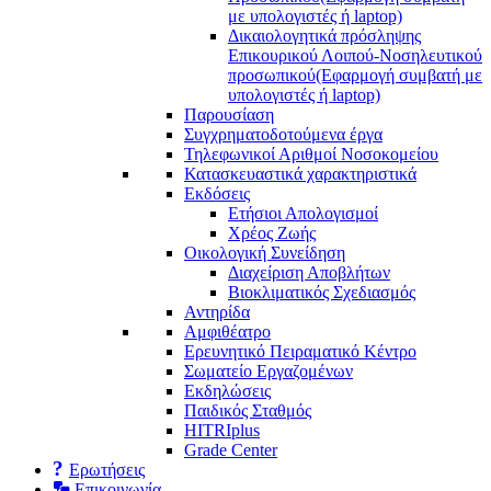
με υπολογιστές ή laptop)
Δικαιολογητικά πρόσληψης
Επικουρικού Λοιπού-Νοσηλευτικού
προσωπικού
(Εφαρμογή συμβατή με
υπολογιστές ή laptop)
Παρουσίαση
Συγχρηματοδοτούμενα έργα
Τηλεφωνικοί Αριθμοί Νοσοκομείου
Κατασκευαστικά χαρακτηριστικά
Εκδόσεις
Ετήσιοι Απολογισμοί
Χρέος Ζωής
Οικολογική Συνείδηση
Διαχείριση Αποβλήτων
Βιοκλιματικός Σχεδιασμός
Αντηρίδα
Αμφιθέατρο
Ερευνητικό Πειραματικό Κέντρο
Σωματείο Εργαζομένων
Εκδηλώσεις
Παιδικός Σταθμός
HITRIplus
Grade Center
Eρωτήσεις
Επικοινωνία