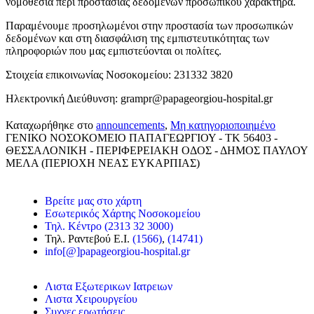
νομοθεσία περί προστασίας δεδομένων προσωπικού χαρακτήρα.
Παραμένουμε προσηλωμένοι στην προστασία των προσωπικών
δεδομένων και στη διασφάλιση της εμπιστευτικότητας των
πληροφοριών που μας εμπιστεύονται οι πολίτες.
Στοιχεία επικοινωνίας Νοσοκομείου: 231332 3820
Ηλεκτρονική Διεύθυνση: grampr@papageorgiou-hospital.gr
Καταχωρήθηκε στο
announcements
,
Μη κατηγοριοποιημένο
ΓΕΝΙΚΟ ΝΟΣΟΚΟΜΕΙΟ ΠΑΠΑΓΕΩΡΓΙΟΥ - TK 56403 -
ΘΕΣΣΑΛΟΝΙΚΗ - ΠΕΡΙΦΕΡΕΙΑΚΗ ΟΔΟΣ - ΔΗΜΟΣ ΠΑΥΛΟΥ
ΜΕΛΑ (ΠΕΡΙΟΧΗ ΝΕΑΣ ΕΥΚΑΡΠΙΑΣ)
Βρείτε μας στο χάρτη
Εσωτερικός Χάρτης Νοσοκομείου
Τηλ. Κέντρο (2313 32 3000)
Τηλ. Ραντεβού Ε.Ι.
(1566)
,
(14741)
info[@]papageorgiou-hospital.gr
Λιστα Εξωτερικων Ιατρειων
Λιστα Χειρουργείου
Συχνες ερωτήσεις