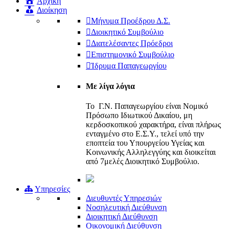
Αρχική
Διοίκηση
Μήνυμα Προέδρου Δ.Σ.
Διοικητικό Συμβούλιο
Διατελέσαντες Πρόεδροι
Επιστημονικό Συμβούλιο
Ίδρυμα Παπαγεωργίου
Με λίγα λόγια
Το Γ.Ν. Παπαγεωργίου είναι Νομικό
Πρόσωπο Ιδιωτικού Δικαίου, μη
κερδοσκοπικού χαρακτήρα, είναι πλήρως
ενταγμένο στο Ε.Σ.Υ., τελεί υπό την
εποπτεία του Υπουργείου Υγείας και
Κοινωνικής Αλληλεγγύης και διοικείται
από 7μελές Διοικητικό Συμβούλιο.
Υπηρεσίες
Διευθυντές Υπηρεσιών
Νοσηλευτική Διεύθυνση
Διοικητική Διεύθυνση
Οικονομική Διεύθυνση