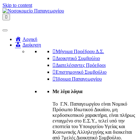
Skip to content
Menu
Αρχική
Διοίκηση
Μήνυμα Προέδρου Δ.Σ.
Διοικητικό Συμβούλιο
Διατελέσαντες Πρόεδροι
Επιστημονικό Συμβούλιο
Ίδρυμα Παπαγεωργίου
Με λίγα λόγια
Το Γ.Ν. Παπαγεωργίου είναι Νομικό
Πρόσωπο Ιδιωτικού Δικαίου, μη
κερδοσκοπικού χαρακτήρα, είναι πλήρως
ενταγμένο στο Ε.Σ.Υ., τελεί υπό την
εποπτεία του Υπουργείου Υγείας και
Κοινωνικής Αλληλεγγύης και διοικείται
από 7μελές Διοικητικό Συμβούλιο.