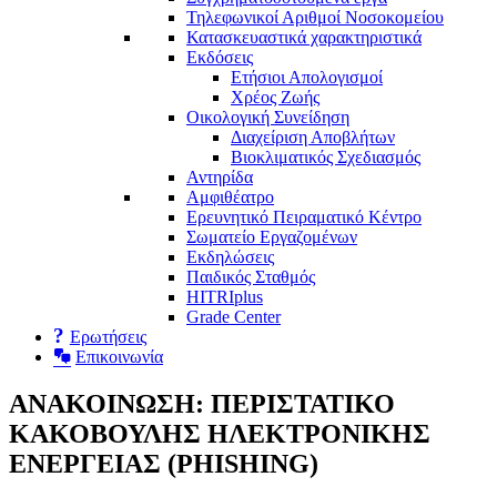
Τηλεφωνικοί Αριθμοί Νοσοκομείου
Κατασκευαστικά χαρακτηριστικά
Εκδόσεις
Ετήσιοι Απολογισμοί
Χρέος Ζωής
Οικολογική Συνείδηση
Διαχείριση Αποβλήτων
Βιοκλιματικός Σχεδιασμός
Αντηρίδα
Αμφιθέατρο
Ερευνητικό Πειραματικό Κέντρο
Σωματείο Εργαζομένων
Εκδηλώσεις
Παιδικός Σταθμός
HITRIplus
Grade Center
Eρωτήσεις
Επικοινωνία
ΑΝΑΚΟΙΝΩΣΗ: ΠΕΡΙΣΤΑΤΙΚΟ
ΚΑΚΟΒΟΥΛΗΣ ΗΛΕΚΤΡΟΝΙΚΗΣ
ΕΝΕΡΓΕΙΑΣ (PHISHING)