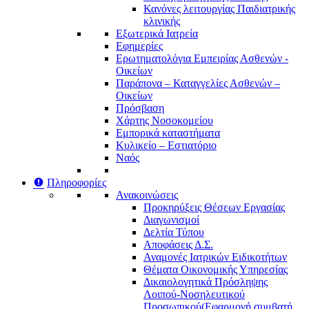
Κανόνες λειτουργίας Παιδιατρικής
κλινικής
Εξωτερικά Ιατρεία
Εφημερίες
Ερωτηματολόγια Εμπειρίας Ασθενών -
Οικείων
Παράπονα – Καταγγελίες Ασθενών –
Οικείων
Πρόσβαση
Χάρτης Νοσοκομείου
Εμπορικά καταστήματα
Κυλικείο – Εστιατόριο
Ναός
Πληροφορίες
Ανακοινώσεις
Προκηρύξεις Θέσεων Εργασίας
Διαγωνισμοί
Δελτία Τύπου
Αποφάσεις Δ.Σ.
Αναμονές Ιατρικών Ειδικοτήτων
Θέματα Οικονομικής Υπηρεσίας
Δικαιολογητικά Πρόσληψης
Λοιπού-Νοσηλευτικού
Προσωπικού
(Εφαρμογή συμβατή