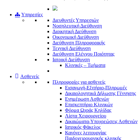
Υπηρεσίες
Διευθυντές Υπηρεσιών
Νοσηλευτική Διεύθυνση
Διοικητική Διεύθυνση
Οικονομική Διεύθυνση
Διεύθυνση Πληροφορικής
Τεχνική Διεύθυνση
Διεύθυνση Ελέγχου Ποιότητας
Ιατρική Διεύθυνση
Κλινικές – Τμήματα
Ασθενείς
Πληροφορίες για ασθενείς
Εισαγωγή-Εξιτήριο-Πληρωμές
Δικαιολογητικά Δήλωσης Γέννησης
Ενημέρωση Ασθενών
Επισκεπτήριο Κλινικών
Φόρμα Ωχράς Κηλίδας
Λίστα Χειρουργείου
Δικαιώματα-Υποχρεώσεις Ασθενών
Ιατρικός Φάκελος
Κανόνες λειτουργίας
Παιδοχειρουργικής κλινικής