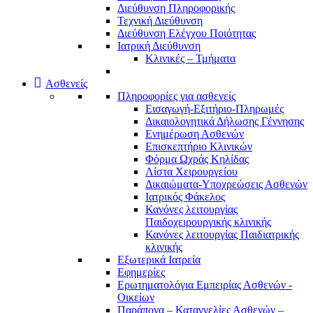
Διεύθυνση Πληροφορικής
Τεχνική Διεύθυνση
Διεύθυνση Ελέγχου Ποιότητας
Ιατρική Διεύθυνση
Κλινικές – Τμήματα
Ασθενείς
Πληροφορίες για ασθενείς
Εισαγωγή-Εξιτήριο-Πληρωμές
Δικαιολογητικά Δήλωσης Γέννησης
Ενημέρωση Ασθενών
Επισκεπτήριο Κλινικών
Φόρμα Ωχράς Κηλίδας
Λίστα Χειρουργείου
Δικαιώματα-Υποχρεώσεις Ασθενών
Ιατρικός Φάκελος
Κανόνες λειτουργίας
Παιδοχειρουργικής κλινικής
Κανόνες λειτουργίας Παιδιατρικής
κλινικής
Εξωτερικά Ιατρεία
Εφημερίες
Ερωτηματολόγια Εμπειρίας Ασθενών -
Οικείων
Παράπονα – Καταγγελίες Ασθενών –