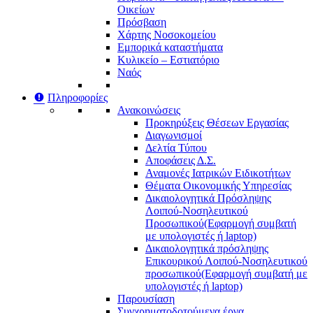
Οικείων
Πρόσβαση
Χάρτης Νοσοκομείου
Εμπορικά καταστήματα
Κυλικείο – Εστιατόριο
Ναός
Πληροφορίες
Ανακοινώσεις
Προκηρύξεις Θέσεων Εργασίας
Διαγωνισμοί
Δελτία Τύπου
Αποφάσεις Δ.Σ.
Αναμονές Ιατρικών Ειδικοτήτων
Θέματα Οικονομικής Υπηρεσίας
Δικαιολογητικά Πρόσληψης
Λοιπού-Νοσηλευτικού
Προσωπικού
(Εφαρμογή συμβατή
με υπολογιστές ή laptop)
Δικαιολογητικά πρόσληψης
Επικουρικού Λοιπού-Νοσηλευτικού
προσωπικού
(Εφαρμογή συμβατή με
υπολογιστές ή laptop)
Παρουσίαση
Συγχρηματοδοτούμενα έργα