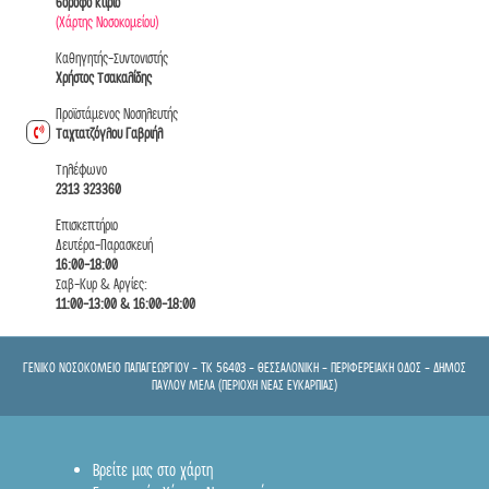
6όροφο κτίριο
(Χάρτης Νοσοκομείου)
Καθηγητής-Συντονιστής
Χρήστος Τσακαλίδης
Προϊστάμενος Νοσηλευτής
Ταχτατζόγλου Γαβριήλ
Tηλέφωνο
2313 323360
Επισκεπτήριο
Δευτέρα-Παρασκευή
16:00-18:00
Σαβ-Κυρ & Αργίες:
11:00-13:00 & 16:00-18:00
ΓΕΝΙΚΟ ΝΟΣΟΚΟΜΕΙΟ ΠΑΠΑΓΕΩΡΓΙΟΥ - TK 56403 - ΘΕΣΣΑΛΟΝΙΚΗ - ΠΕΡΙΦΕΡΕΙΑΚΗ ΟΔΟΣ - ΔΗΜΟΣ
ΠΑΥΛΟΥ ΜΕΛΑ (ΠΕΡΙΟΧΗ ΝΕΑΣ ΕΥΚΑΡΠΙΑΣ)
Βρείτε μας στο χάρτη