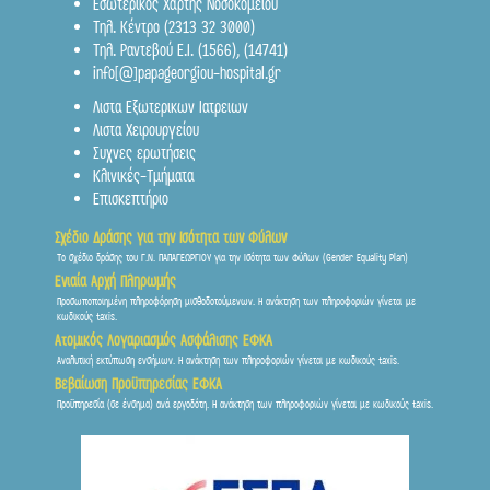
Εσωτερικός Χάρτης Νοσοκομείου
Τηλ. Κέντρο (2313 32 3000)
Τηλ. Ραντεβού Ε.Ι.
(1566)
,
(14741)
info[@]papageorgiou-hospital.gr
Λιστα Εξωτερικων Ιατρειων
Λιστα Χειρουργείου
Συχνες ερωτήσεις
Κλινικές-Τμήματα
Επισκεπτήριο
Σχέδιο Δράσης για την Ισότητα των Φύλων
Το σχέδιο δράσης του Γ.Ν. ΠΑΠΑΓΕΩΡΓΙΟΥ για την Ισότητα των Φύλων (Gender Equality Plan)
Ενιαία Αρχή Πληρωμής
Προσωποποιημένη πληροφόρηση μισθοδοτούμενων. Η ανάκτηση των πληροφοριών γίνεται με
κωδικούς taxis.
Ατομικός Λογαριασμός Ασφάλισης ΕΦΚΑ
Αναλυτική εκτύπωση ενσήμων. Η ανάκτηση των πληροφοριών γίνεται με κωδικούς taxis.
Βεβαίωση Προϋπηρεσίας ΕΦΚΑ
Προϋπηρεσία (σε ένσημα) ανά εργοδότη. Η ανάκτηση των πληροφοριών γίνεται με κωδικούς taxis.
Frontis
● Online