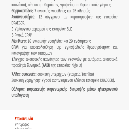
κουνάκια), αίθουσα μαθημάτων, γραφεία, αποθηκευτικούς χώρους.
Θερμοκοιτίδες:
7 ανοικτής νοσηλείας και 25 κλειστές
Αναπνευστήρες
: 12 σύγχρονοι με κυματομορφές της εταιρείας
DRAEGER.
3 Υψίσυχνου αερισμού της εταιρείας SLE
5 Ρινικά CPAP
Monitors:
16 εντατικής νοσηλείας και 20 ενδιάμεσης
CFM
για παρακολούθηση της εγκεφαλικής δραστηριότητας και
καταγραφής των σπασμών
Έλεγχος ακουστικής ικανότητας των νεογνών με αυτόματα ακουστικά
προκλητά δυναμικά (
AABR
της εταιρείας Algo 3)
Άλλες συσκευές:
συσκευή υπερήχων (εταιρεία Toshiba)
Συσκευή χορήγησης Υγρού εισπνεόμενου Αζώτου (εταιρεία DRAEGER).
Θάλαμος παρασκευής παρεντερικής διατροφής μέσω ηλεκτρονικού
υπολογιστή
Επικοινωνία
ος
2
Όροφος