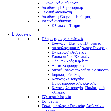
Οικονομική Διεύθυνση
Διεύθυνση Πληροφορικής
Τεχνική Διεύθυνση
Διεύθυνση Ελέγχου Ποιότητας
Ιατρική Διεύθυνση
Κλινικές – Τμήματα
Ασθενείς
Πληροφορίες για ασθενείς
Εισαγωγή-Εξιτήριο-Πληρωμές
Δικαιολογητικά Δήλωσης Γέννησης
Ενημέρωση Ασθενών
Επισκεπτήριο Κλινικών
Φόρμα Ωχράς Κηλίδας
Λίστα Χειρουργείου
Δικαιώματα-Υποχρεώσεις Ασθενών
Ιατρικός Φάκελος
Κανόνες λειτουργίας
Παιδοχειρουργικής κλινικής
Κανόνες λειτουργίας Παιδιατρικής
κλινικής
Εξωτερικά Ιατρεία
Εφημερίες
Ερωτηματολόγια Εμπειρίας Ασθενών -
Οικείων