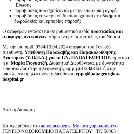
΄Ενωσης
παραβιάσεις που σχετίζονται με την εσωτερική αγορά
παραβιάσεις εσωτερικού δικαίου σχετικά με αδικήματα
δωροδοκίας και εμπορίας επιρροής
Ο αναφέρων εντάσσεται σε ρυθμιστικό πεδίο
προστασίας και
αποφυγής
αντιποίνων
, σύμφωνα με τις διατάξεις του Νόμου.
Με την υπ΄ αριθ. 9784/10.04.2024 απόφαση του Γενικού
Διευθυντή,
Υπεύθυνη Παραλαβής και Παρακολούθησης
Αναφορών (Υ.Π.Π.Α.) για το Γ.Ν. ΠΑΠΑΓΕΩΡΓΙΟΥ,
ορίστηκε
η κ.
Μαρία Γιογκατζή
, Διοικητική Διευθύντρια, με δυνατότητα
επικοινωνίας στην τηλεφωνική γραμμή
2313323121
ή στην
αποκλειστική ηλεκτρονική διεύθυνση
yppa@papageorgiou-
hospital.gr
Από τη Διοίκηση
Καταχωρήθηκε στο
announcements
,
Μη κατηγοριοποιημένο
ΓΕΝΙΚΟ ΝΟΣΟΚΟΜΕΙΟ ΠΑΠΑΓΕΩΡΓΙΟΥ - TK 56403 -