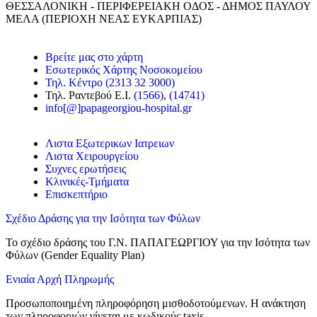
ΘΕΣΣΑΛΟΝΙΚΗ - ΠΕΡΙΦΕΡΕΙΑΚΗ ΟΔΟΣ - ΔΗΜΟΣ ΠΑΥΛΟΥ
ΜΕΛΑ (ΠΕΡΙΟΧΗ ΝΕΑΣ ΕΥΚΑΡΠΙΑΣ)
Βρείτε μας στο χάρτη
Εσωτερικός Χάρτης Νοσοκομείου
Τηλ. Κέντρο (2313 32 3000)
Τηλ. Ραντεβού Ε.Ι.
(1566)
,
(14741)
info[@]papageorgiou-hospital.gr
Λιστα Εξωτερικων Ιατρειων
Λιστα Χειρουργείου
Συχνες ερωτήσεις
Κλινικές-Τμήματα
Επισκεπτήριο
Σχέδιο Δράσης για την Ισότητα των Φύλων
Frontis
Το σχέδιο δράσης του Γ.Ν. ΠΑΠΑΓΕΩΡΓΙΟΥ για την Ισότητα των
● Online
Φύλων (Gender Equality Plan)
Ενιαία Αρχή Πληρωμής
Προσωποποιημένη πληροφόρηση μισθοδοτούμενων. Η ανάκτηση
των πληροφοριών γίνεται με κωδικούς taxis.