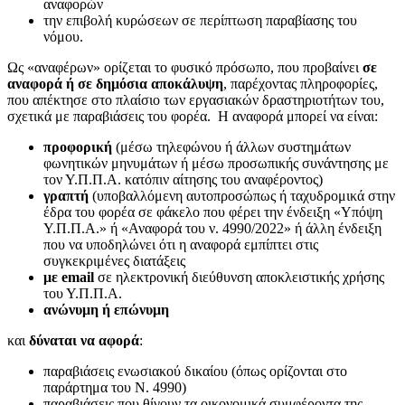
αναφορών
την επιβολή κυρώσεων σε περίπτωση παραβίασης του
νόμου.
Ως «αναφέρων» ορίζεται το φυσικό πρόσωπο, που προβαίνει
σε
αναφορά ή σε δημόσια αποκάλυψη
, παρέχοντας πληροφορίες,
που απέκτησε στο πλαίσιο των εργασιακών δραστηριοτήτων του,
σχετικά με παραβιάσεις του φορέα. Η αναφορά μπορεί να είναι:
προφορική
(μέσω τηλεφώνου ή άλλων συστημάτων
φωνητικών μηνυμάτων ή μέσω προσωπικής συνάντησης με
τον Υ.Π.Π.Α. κατόπιν αίτησης του αναφέροντος)
γραπτή
(υποβαλλόμενη αυτοπροσώπως ή ταχυδρομικά στην
έδρα του φορέα σε φάκελο που φέρει την ένδειξη «Υπόψη
Υ.Π.Π.Α.» ή «Αναφορά του ν. 4990/2022» ή άλλη ένδειξη
που να υποδηλώνει ότι η αναφορά εμπίπτει στις
συγκεκριμένες διατάξεις
με
email
σε ηλεκτρονική διεύθυνση αποκλειστικής χρήσης
του Υ.Π.Π.Α.
ανώνυμη ή επώνυμη
και
δύναται να
αφορά
:
παραβιάσεις ενωσιακού δικαίου (όπως ορίζονται στο
παράρτημα του Ν. 4990)
παραβιάσεις που θίγουν τα οικονομικά συμφέροντα της