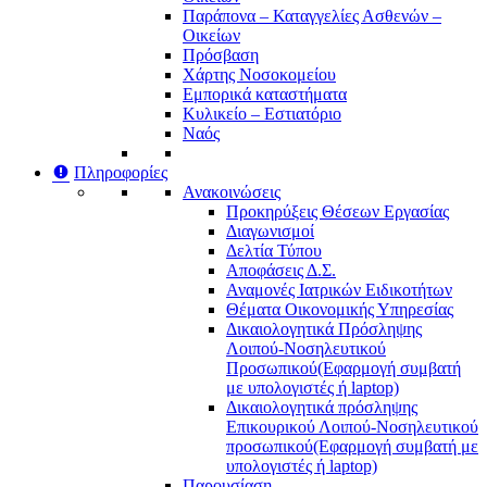
Παράπονα – Καταγγελίες Ασθενών –
Οικείων
Πρόσβαση
Χάρτης Νοσοκομείου
Εμπορικά καταστήματα
Κυλικείο – Εστιατόριο
Ναός
Πληροφορίες
Ανακοινώσεις
Προκηρύξεις Θέσεων Εργασίας
Διαγωνισμοί
Δελτία Τύπου
Αποφάσεις Δ.Σ.
Αναμονές Ιατρικών Ειδικοτήτων
Θέματα Οικονομικής Υπηρεσίας
Δικαιολογητικά Πρόσληψης
Λοιπού-Νοσηλευτικού
Προσωπικού
(Εφαρμογή συμβατή
με υπολογιστές ή laptop)
Δικαιολογητικά πρόσληψης
Επικουρικού Λοιπού-Νοσηλευτικού
προσωπικού
(Εφαρμογή συμβατή με
υπολογιστές ή laptop)
Παρουσίαση