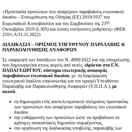
«Προστασία προσώπων που αναφέρουν παραβιάσεις ενωσιακού
δικαίου – Ενσωμάτωση της Οδηγίας (ΕΕ) 2019/1937 του
ης
Ευρωπαϊκού Κοινοβουλίου και του Συμβουλίου της 23
Οκτωβρίου 2019 (L305) και λοιπές επείγουσες ρυθμίσεις» (ΦΕΚ
210/τ.Α/11.11.2022)
ΔΙΑΔΙΚΑΣΙΑ – ΟΡΙΣΜΟΣ ΥΠΕΥΘΥΝΟΥ ΠΑΡΑΛΑΒΗΣ &
ΠΑΡΑΚΟΛΟΥΘΗΣΗΣ ΑΝΑΦΟΡΩΝ
Σε εφαρμογή των διατάξεων του Ν. 4990/2022 και της υποχρέωσης
που δημιουργείται στους φορείς από αυτές,
ιδρύεται στο Γ.Ν.
ΠΑΠΑΓΕΩΡΓΙΟΥ, σύστημα εσωτερικής αναφοράς
παραβιάσεων ενωσιακού δικαίου
, με τη διαμόρφωση
εσωτερικού διαύλου επικοινωνίας και τον ορισμό Υπευθύνου
Παραλαβής και Παρακολούθησης Αναφορών (Υ.Π.Π.Α.),
με
σκοπό
:
τη δημιουργία ενός αποτελεσματικού πλέγματος προστασίας
των προσώπων που αναφέρουν παραβιάσεις του ενωσιακού
δικαίου
την ενθάρρυνση των προσώπων ώστε να προβαίνουν σε
κρίσιμες αποκαλύψεις δημοσίου συμφέροντος,
την οργάνωση της διαδικασίας υποβολής, παραλαβής των