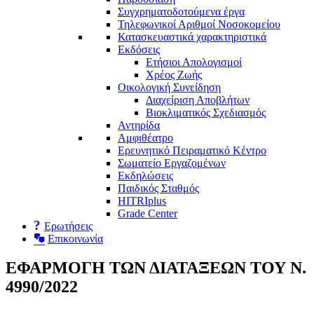
Συγχρηματοδοτούμενα έργα
Τηλεφωνικοί Αριθμοί Νοσοκομείου
Κατασκευαστικά χαρακτηριστικά
Εκδόσεις
Ετήσιοι Απολογισμοί
Χρέος Ζωής
Οικολογική Συνείδηση
Διαχείριση Αποβλήτων
Βιοκλιματικός Σχεδιασμός
Αντηρίδα
Αμφιθέατρο
Ερευνητικό Πειραματικό Κέντρο
Σωματείο Εργαζομένων
Εκδηλώσεις
Παιδικός Σταθμός
HITRIplus
Grade Center
Eρωτήσεις
Επικοινωνία
ΕΦΑΡΜΟΓΗ ΤΩΝ ΔΙΑΤΑΞΕΩΝ ΤΟΥ Ν.
4990/2022