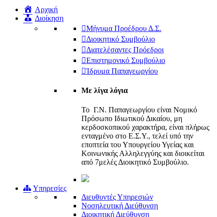
Αρχική
Διοίκηση
Μήνυμα Προέδρου Δ.Σ.
Διοικητικό Συμβούλιο
Διατελέσαντες Πρόεδροι
Επιστημονικό Συμβούλιο
Ίδρυμα Παπαγεωργίου
Με λίγα λόγια
Το Γ.Ν. Παπαγεωργίου είναι Νομικό
Πρόσωπο Ιδιωτικού Δικαίου, μη
κερδοσκοπικού χαρακτήρα, είναι πλήρως
ενταγμένο στο Ε.Σ.Υ., τελεί υπό την
εποπτεία του Υπουργείου Υγείας και
Κοινωνικής Αλληλεγγύης και διοικείται
από 7μελές Διοικητικό Συμβούλιο.
Υπηρεσίες
Διευθυντές Υπηρεσιών
Νοσηλευτική Διεύθυνση
Διοικητική Διεύθυνση