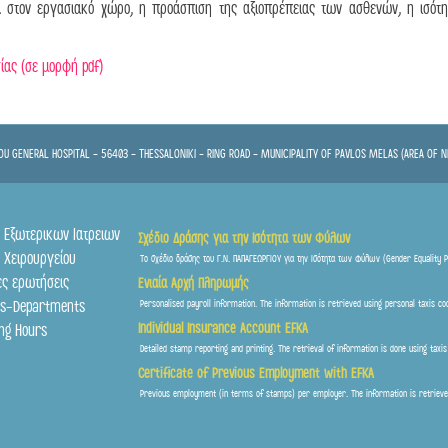
α στον εργασιακό χώρο, η προάσπιση της αξιοπρέπειας των ασθενών, η ισότη
ίας (σε μορφή pdf)
U GENERAL HOSPITAL - 56403 - THESSALONIKI - RING ROAD - MUNICIPALITY OF PAVLOS MELAS (AREA OF N
α Εξωτερικων Ιατρειων
Σχέδιο Δράσης για την Ισότητα των Φύλων
 Χειρουργείου
Το σχέδιο δράσης του Γ.Ν. ΠΑΠΑΓΕΩΡΓΙΟΥ για την Ισότητα των Φύλων (Gender Equality P
ες ερωτήσεις
Ενιαία Αρχή Πληρωμής
ics-Departments
Personalised payroll information. The information is retrieved using personal taxis co
Individual Insurance Account EFKA
ing Hours
Detailed stamp reporting and printing. The retrieval of information is done using tax
Certificate of Previous Employment with EFKA
Previous employment (in terms of stamps) per employer. The information is retriev