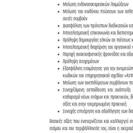
Μείωση ενδονοσοκομειακών λοιμώξεων
Μείωση του κινδύνου πτώσεων των ασθεν
αυτές συμβούν
Διασφάλιση των πρότυπων διαδικασιών κατ
Αποτελεσματική επικοινωνία και διεπιστη
Πρόληψη δημιουργίας ελκών εκ πιέσεως κ
Αποτελεσματική διαχείριση του οργανικού
Παροχή ανακουφιστικής φροντίδας και αξι
Πρόληψη ατυχημάτων
Εξασφάλιση ετοιμότητας για την αντιμετ
κωδικών του επιχειρησιακού σχεδίου «Α
Μείωση των ανεπιθύμητων συμβάντων που
Συνεχιζόμενη εκπαίδευση και ανάπτυξη
καθορισμό νέων στόχων και πρακτικών, δί
αξίες και στην τεκμηριωμένη πρακτική
Συνεχής επιτήρηση και αξιολόγηση των δι
Βασικές αξίες που ενστερνίζεται και καλλιεργε
ατόμου και του περιβάλλοντός του, είναι η ακερα