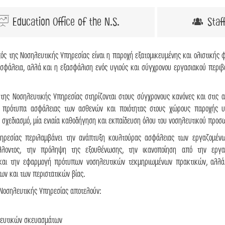
Education Office of the N.S.
Staf
ός της Νοσηλευτικής Υπηρεσίας είναι η παροχή εξατομικευμένης και ολιστικής 
ασφάλεια, αλλά και η εξασφάλιση ενός υγιούς και σύγχρονου εργασιακού περιβ
 της Νοσηλευτικής Υπηρεσίας στηρίζονται στους σύγχρονους κανόνες και στις α
ή πρότυπα ασφάλειας των ασθενών και ποιότητας στους χώρους παροχής υ
ό σχεδιασμό, μία ενιαία καθοδήγηση και εκπαίδευση όλου του νοσηλευτικού προσ
πηρεσίας περιλαμβάνει την ανάπτυξη κουλτούρας ασφάλειας των εργαζομέν
άλλοντος, την πρόληψη της εξουθένωσης, την ικανοποίηση από την εργα
ό και την εφαρμογή πρότυπων νοσηλευτικών τεκμηριωμένων πρακτικών, αλλά
εων και των περιστατικών βίας.
 Νοσηλευτικής Υπηρεσίας αποτελούν:
κευτικών σκευασμάτων