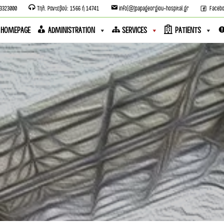
13323000
Τηλ. Ραντεβού: 1566 ή 14741
info[@]papageorgiou-hospital.gr
Faceb
HOMEPAGE
ADMINISTRATION
SERVICES
PATIENTS