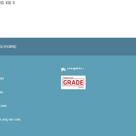
τα και ο
EA EFKARPIA)
lan)
des.
is codes.
ed using taxis codes.