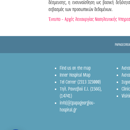
δέσμευσης, η ενσυναίσθηση ως βασική δεξιότητ
σεβασμός των προσωπικών δεδομένων.
Frontis
● Online
Έντυπο - Αρχές λειτουργίας Νοσηλευτικής Υπηρεσ
PAPAGEORGIO
Find us on the map
Λιστ
Inner Hospital Map
Λιστα
Tel Center (2313 323000)
Συχν
Τηλ. Ραντεβού Ε.Ι.
(1566)
,
Clin
(14741)
Visit
info[@]papageorgiou-
hospital.gr