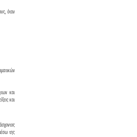
υς, όταν
ωματικών
ήτων και
ίξεις και
άσχοντος
 μέσω της