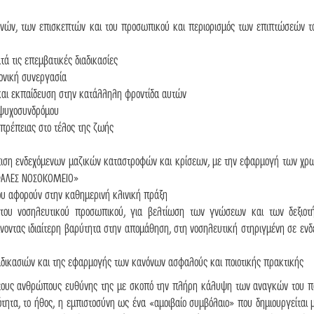
ών, των επισκεπτών και του προσωπικού και περιορισμός των επιπτώσεών το
ά τις επεμβατικές διαδικασίες
μονική συνεργασία
αι εκπαίδευση στην κατάλληλη φροντίδα αυτών
 ψυχοσυνδρόμου
οπρέπειας στο τέλος της ζωής
ώπιση ενδεχόμενων μαζικών καταστροφών και κρίσεων, με την εφαρμογή των χρ
ΣΦΑΛΕΣ ΝΟΣΟΚΟΜΕΙΟ»
 αφορούν στην καθημερινή κλινική πράξη
 του νοσηλευτικού προσωπικού, για βελτίωση των γνώσεων και των δεξιοτ
νοντας ιδιαίτερη βαρύτητα στην απομάθηση, στη νοσηλευτική στηριγμένη σε ενδε
αδικασιών και της εφαρμογής των κανόνων ασφαλούς και ποιοτικής πρακτικής
ί στους ανθρώπους ευθύνης της με σκοπό την πλήρη κάλυψη των αναγκών του π
ιότητα, το ήθος, η εμπιστοσύνη ως ένα «αμοιβαίο συμβόλαιο» που δημιουργείται