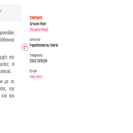
f
Contact
Ground floor
(Hospital Map)
φροντίδας
άλλοντος
Director
Papatheodorou Maria
Telephone
ρχές της
2313 323159
γείας. Η
ωπικού.
Email
click here
ων με τη
σία, την
 και την