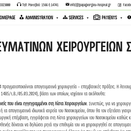
13323000
Τηλ. Ραντεβού: 1566 ή 14741
info[@]papageorgiou-hospital.gr
Faceb
OMEPAGE
ADMINISTRATION
SERVICES
PATIENTS
ΕΥΜΑΤΙΝΩΝ ΧΕΙΡΟΥΡΓΕΙΩΝ Σ
πραγματοποιούνται απογευματινά χειρουργεία – επεμβατικές πράξεις. Η λειτουργ
485/τ.Β./05.03.2024), βάσει των οποίων, ισχύουν τα ακόλουθα:
νείς που είναι εγγεγραμμένοι στη Λίστα Χειρουργείων
. Συνεπώς, για να χειρουργ
 τα απογευματινά ιδιωτικά ιατρεία του Νοσοκομείου, όπου θα τον εξετάσει γιατρό
υργική επέμβαση, εγγράφεται στη Λίστα χειρουργείων του Νοσοκομείου καθώς κα
σθενής δύναται να δηλώσει ρητά την επιθυμία του να χειρουργηθεί σε απογευματι