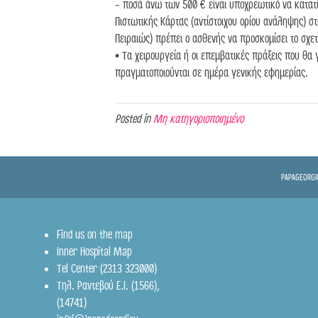
- ποσά άνω των 500 € είναι υποχρεωτικό να κατατ
Πιστωτικής Κάρτας (αντίστοιχου ορίου ανάληψης) 
Πειραιώς) πρέπει ο ασθενής να προσκομίσει το σχε
• Τα χειρουργεία ή οι επεμβατικές πράξεις που θα
πραγματοποιούνται σε ημέρα γενικής εφημερίας.
Posted in
Μη κατηγοριοποιημένο
PAPAGEORGIO
Find us on the map
Inner Hospital Map
Tel Center (2313 323000)
Τηλ. Ραντεβού Ε.Ι.
(1566)
,
(14741)