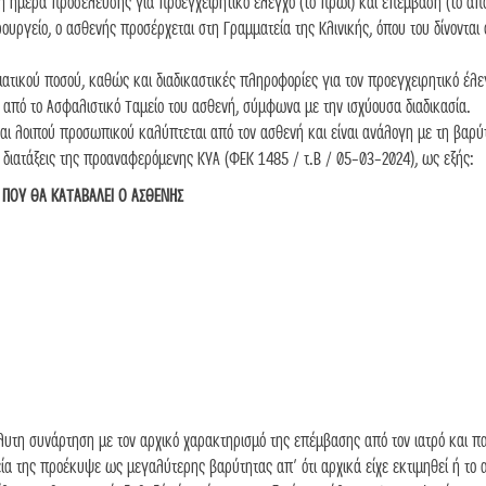
νη ημέρα προσέλευσης για προεγχειρητικό έλεγχο (το πρωί) και επέμβαση (το απ
ουργείο, ο ασθενής προσέρχεται στη Γραμματεία της Κλινικής, όπου του δίνονται 
ματικού ποσού, καθώς και διαδικαστικές πληροφορίες για τον προεγχειρητικό έλε
από το Ασφαλιστικό Ταμείο του ασθενή, σύμφωνα με την ισχύουσα διαδικασία.
 και λοιπού προσωπικού καλύπτεται από τον ασθενή και είναι ανάλογη με τη βαρ
ς διατάξεις της προαναφερόμενης ΚΥΑ (ΦΕΚ 1485 / τ.Β / 05-03-2024), ως εξής:
 ΠΟΥ ΘΑ ΚΑΤΑΒΑΛΕΙ Ο ΑΣΘΕΝΗΣ
λυτη συνάρτηση με τον αρχικό χαρακτηρισμό της επέμβασης από τον ιατρό και 
ία της προέκυψε ως μεγαλύτερης βαρύτητας απ΄ ότι αρχικά είχε εκτιμηθεί ή το α