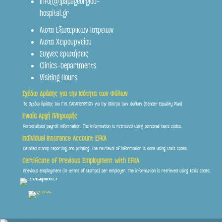
info[@]papageorgiou-
hospital.gr
Frontis
Λιστα Εξωτερικων Ιατρειων
● Online
Λιστα Χειρουργείου
Συχνες ερωτήσεις
Clinics-Departments
Visiting Hours
Σχέδιο Δράσης για την Ισότητα των Φύλων
Το σχέδιο δράσης του Γ.Ν. ΠΑΠΑΓΕΩΡΓΙΟΥ για την Ισότητα των Φύλων (Gender Equality Plan)
Ενιαία Αρχή Πληρωμής
Personalised payroll information. The information is retrieved using personal taxis codes.
Individual Insurance Account EFKA
Detailed stamp reporting and printing. The retrieval of information is done using taxis codes.
Certificate of Previous Employment with EFKA
Previous employment (in terms of stamps) per employer. The information is retrieved using taxis codes.