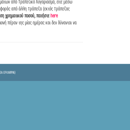
ημάτων από Τραπεζικό Λογαριασμό, είτε μέσω
ταφοράς από άλλη Τράπεζα (εκτός Τράπεζας
εση χρηματικού ποσού, πατήστε
here
ονή πέραν της μίας ημέρας και δεν δύνανται να
EA EFKARPIA)