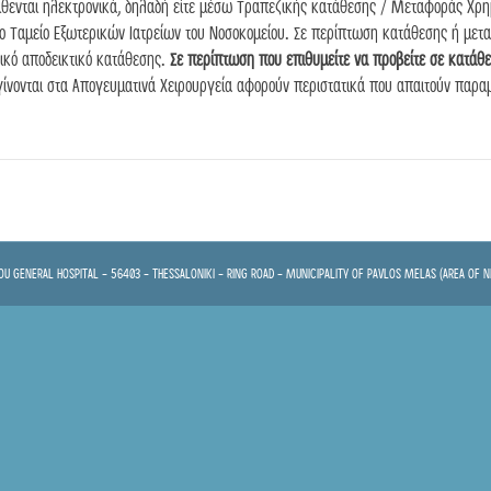
ίθενται ηλεκτρονικά, δηλαδή είτε μέσω Τραπεζικής κατάθεσης / Μεταφοράς Χρ
στο Ταμείο Εξωτερικών Ιατρείων του Νοσοκομείου. Σε περίπτωση κατάθεσης ή με
τικό αποδεικτικό κατάθεσης.
Σε περίπτωση που επιθυμείτε να προβείτε σε κατάθ
 γίνονται στα Απογευματινά Χειρουργεία αφορούν περιστατικά που απαιτούν παραμ
U GENERAL HOSPITAL - 56403 - THESSALONIKI - RING ROAD - MUNICIPALITY OF PAVLOS MELAS (AREA OF N