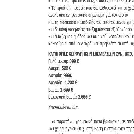
και οι λοιπές προϋποθέσεις, καθορίζει συγκεκριμέ
• Το πρωί της ημέρας που θα καθοριστεί για το χειρ
αναλυτικό ενημερωτικό σημείωμα για τον τρόπο
και τη διαδικασία καταβολής του απαιτούμενου χρη
• Η δαπάνη νοσηλείας αποζημιώνεται εξ ολοκλήρου 
• Η αμοιβή της ομάδας του ιατρικού, νοσηλευτικού
καθορίζεται από το γιατρό) και προβλέπεται από τι
ΚΑΤΗΓΟΡΙΕΣ ΧΕΙΡΟΥΡΓΙΚΩΝ ΕΠΕΜΒΑΣΕΩΝ ΣΥΝ. ΠΟΣΟ
Πολύ μικρή:
300 €
Μικρή:
500 €
Μεσαία:
900€
Μεγάλη:
1.200 €
Βαριά:
1.600 €
Εξαιρετικά βαριά:
2.000 €
Επισημαίνεται ότι:
- τα παραπάνω χρηματικά ποσά βρίσκονται σε από
του χειρουργείου (π.χ. επέμβαση η οποία στην πορε