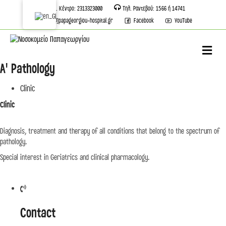
Τηλ. Κέντρο: 2313323000
Τηλ. Ραντεβού: 1566 ή 14741
info[@]papageorgiou-hospital.gr
Facebook
YouTube
M
A' Pathology
Clinic
Clinic
Diagnosis, treatment and therapy of all conditions that belong to the spectrum of
pathology.
Special interest in Geriatrics and clinical pharmacology.
Contact