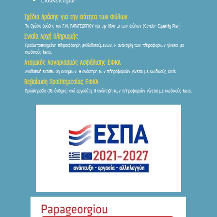
Επισκεπτήριο
Σχέδιο Δράσης για την Ισότητα των Φύλων
Το σχέδιο δράσης του Γ.Ν. ΠΑΠΑΓΕΩΡΓΙΟΥ για την Ισότητα των Φύλων (Gender Equality Plan)
Ενιαία Αρχή Πληρωμής
Προσωποποιημένη πληροφόρηση μισθοδοτούμενων. Η ανάκτηση των πληροφοριών γίνεται με
κωδικούς taxis.
Ατομικός Λογαριασμός Ασφάλισης ΕΦΚΑ
Αναλυτική εκτύπωση ενσήμων. Η ανάκτηση των πληροφοριών γίνεται με κωδικούς taxis.
Βεβαίωση Προϋπηρεσίας ΕΦΚΑ
Προϋπηρεσία (σε ένσημα) ανά εργοδότη. Η ανάκτηση των πληροφοριών γίνεται με κωδικούς taxis.
Frontis
● Online