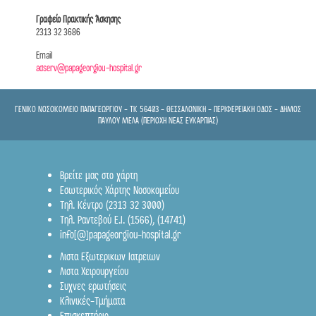
Γραφείο Πρακτικής Άσκησης
2313 32 3686
Email
adserv@papageorgiou-hospital.gr
ΓΕΝΙΚΟ ΝΟΣΟΚΟΜΕΙΟ ΠΑΠΑΓΕΩΡΓΙΟΥ - TK 56403 - ΘΕΣΣΑΛΟΝΙΚΗ - ΠΕΡΙΦΕΡΕΙΑΚΗ ΟΔΟΣ - ΔΗΜΟΣ
ΠΑΥΛΟΥ ΜΕΛΑ (ΠΕΡΙΟΧΗ ΝΕΑΣ ΕΥΚΑΡΠΙΑΣ)
Βρείτε μας στο χάρτη
Εσωτερικός Χάρτης Νοσοκομείου
Τηλ. Κέντρο (2313 32 3000)
Τηλ. Ραντεβού Ε.Ι.
(1566)
,
(14741)
info[@]papageorgiou-hospital.gr
Λιστα Εξωτερικων Ιατρειων
Λιστα Χειρουργείου
Συχνες ερωτήσεις
Κλινικές-Τμήματα