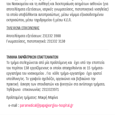
του Νοσοκομείου και τη συλλογή και διεκπεραίωση αιτημάτων ασθενών (για
αποτελέσματα εξετάσεων, ιατρικές γνωματεύσεις, πιστοποιητικά νοσηλείας)
τα οποία υποβάλλονται αυτοπροσώπως, μέσω νόμιμα εξουσιοδοτημένου
εκπροσώπου, μέσω ταχυδρομείου ή μέσω Κ.Ε.Π.
ΤΗΛΕΦΩΝΑ ΕΠΙΚΟΙΝΩΝΙΑΣ
Αποτελέσματα εξετάσεων: 231332 3988
Γνωματεύσεις, πιστοποιητικά: 231332 3130
ΤΜΗΜΑ ΠΑΡΑΪΑΤΡΙΚΩΝ ΕΠΑΓΓΕΛΜΑΤΩΝ
Το τμήμα στελεχώνεται από μία προϊστάμενη και έχει υπό την εποπτεία
του περίπου 130 εργαζόμενους οι οποίοι απασχολούνται σε 15 τμήματα-
εργαστήρια του νοσοκομείου . Για κάθε τμήμα-εργαστήριο έχει οριστεί
υπεύθυνη/ος. Το γραφείο σχεδιάζει, οργανώνει και βεβαιώνει την
πρακτική άσκηση των σπουδαστών και φοιτητών στα αντίστοιχα τμήματα.
Τηλέφωνο επικοινωνίας: 2313323971
Προϊσταμένη τμήματος: Μακρή Μαρίνα
e-mail :
paramedical@papageorgiou-hospital.gr