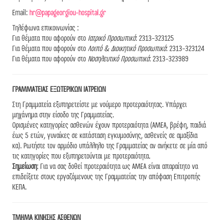
Email:
hr@papageorgiou-hospital.gr
Τηλέφωνα επικοινωνίας :
Για θέματα που αφορούν στο
Ιατρικό Προσωπικό
: 2313-323125
Για θέματα που αφορούν στο
Λοιπό & Διοικητικό Προσωπικό
: 2313-323124
Για θέματα που αφορούν στο
Νοσηλευτικό Προσωπικό
: 2313-323989
ΓΡΑΜΜΑΤΕΙΑΣ ΕΞΩΤΕΡΙΚΩΝ ΙΑΤΡΕΙΩΝ
Στη Γραμματεία εξυπηρετείστε με νούμερο προτεραιότητας. Υπάρχει
μηχάνημα στην είσοδο της Γραμματείας.
Ορισμένες κατηγορίες ασθενών έχουν προτεραιότητα (AMEA, βρέφη, παιδιά
έως 5 ετών, γυναίκες σε κατάσταση εγκυμοσύνης, ασθενείς σε αμαξίδια
κα). Ρωτήστε τον αρμόδιο υπάλληλο της Γραμματείας αν ανήκετε σε μία από
τις κατηγορίες που εξυπηρετούνται με προτεραιότητα.
Σημείωση
: Για να σας δοθεί προτεραιότητα ως ΑΜΕΑ είναι απαραίτητο να
επιδείξετε στους εργαζόμενους της Γραμματείας την απόφαση Επιτροπής
ΚΕΠΑ.
ΤΜΗΜΑ ΚΙΝΗΣΗΣ ΑΣΘΕΝΩΝ