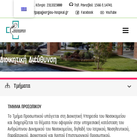
Τηλ. Κέντρο: 2313323000
Τηλ. Ραντεβού: 1566 ή 14741
info[@]papageorgiou-hospital.gr
Facebook
YouTube
M
Διοικητική Διεύθυνση
Τμήματα
ΤΜΗΜΑ ΠΡΟΣΩΠΙΚΟΥ
Το Τμήμα Προσωπικού υπάγεται στη Διοικητική Υπηρεσία του Νοσοκομείου
και διαχειρίζεται τα θέματα που αφορούν στην υπηρεσιακή κατάσταση του
Ανθρώπινου Δυναμικού του Νοσοκομείου, δηλαδή του Ιατρικού, Νοσηλευτικού,
Παραϊατρικού, Διοικητικού και Λοιπού Επιστημονικού Προσωπικού.